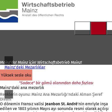
Ana
sayfaya
İçeriğe atla
Mainz'da! Mainz için! Wirtschaftsbetrieb Mainz!
Mainz'deki Mezarlıklar
yüksek sesle oku
"Sadece" bir gömü alanından daha fazlası
Mainz'daki ana mezarlık
Renklerin oyunu: Mainz Ana Mezarlığı'ndaki Alman Şeref
Divanı
O dönemin Fransız valisi
Jeanbon St. André
'nin emriyle inşa
edilen ve 1803 yılının Mayıs ayı sonunda resmi olarak açılışı