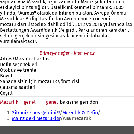
yapılan Ana Mezarlık, uzun zamandır Mainz şehir tarihinin
etkileyici bir tanığıdır. Üstelik mükemmel bir tanık: 2005
yılında, "Aureus" olarak da bilinen bu alan, Avrupa Önemli
Mezarlıklar Birliği tarafından Avrupa'nın en önemli
mezarlıkları listesine dahil edildi. 2012 ve 2016 yıllarında ise
Bestattungen Award'da ilk 5'e girdi. Parkı andıran karakteri,
şehrin gerçek bir simgesi olarak önemini daha da
vurgulamaktadır.
Bilmeye değer - kısa ve öz
Adres/Mezarlık haritası
Defin seçenekleri
Otobüs ve trenle
Boyut
Sahada sizin için mezarlık yöneticisi
Çalışma saatleri
Çeşitli
Mezarlık
genel
genel
bakışına geri dön
Buradasınız:
Sitemize hoş geldiniz!
Mezarlık & Defin
Mainz'deki Mezarlıklar
Ana mezarlık
Ayak