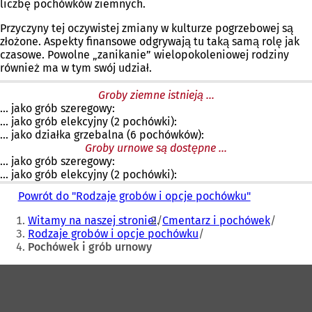
liczbę pochówków ziemnych.
Przyczyny tej oczywistej zmiany w kulturze pogrzebowej są
złożone. Aspekty finansowe odgrywają tu taką samą rolę jak
czasowe. Powolne „zanikanie” wielopokoleniowej rodziny
również ma w tym swój udział.
Groby ziemne istnieją ...
... jako grób szeregowy:
... jako grób elekcyjny (2 pochówki):
... jako działka grzebalna (6 pochówków):
Groby urnowe są dostępne ...
... jako grób szeregowy:
... jako grób elekcyjny (2 pochówki):
Powrót do "Rodzaje grobów i opcje pochówku"
Jesteś
Witamy na naszej stronie!
Cmentarz i pochówek
tutaj:
Rodzaje grobów i opcje pochówku
Pochówek i grób urnowy
Obszar
stóp