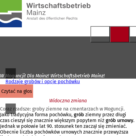
Do
strony
Przejdź do treści
głównej
W Moguncji! Dla Mainz! Wirtschaftsbetrieb Mainz!
Rodzaje grobów i opcje pochówku
czytać na głos
Widoczna zmiana
Coraz rzadsze: groby ziemne na cmentarzach w Moguncji.
Jako tradycyjna forma pochówku,
grób
ziemny przez długi
czas cieszył się znacznie większym popytem niż
grób
urnowy
.
Jednak w połowie lat 90. stosunek ten zaczął się zmieniać.
Obecnie liczba pochówków urnowych znacznie przewyższa