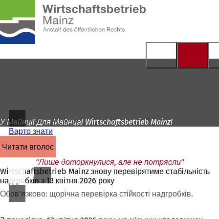
На
головну
Перейти до змісту
сторінку
У Майнці! Для Майнца! Wirtschaftsbetrieb Mainz!
Варто знати
читати вголос
"Лише доторкнулися, але не потрясли"
Wirtschaftsbetrieb Mainz знову перевірятиме стабільність
надгробків з 13 квітня 2026 року
Обов'язково: щорічна перевірка стійкості надгробків.