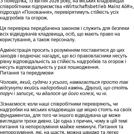
З понеділка, 13 квітня 2026 року, на міських кладовищах
співробітники підприємства «Wirtschaftsbetrieb Mainz AöR»,
підрозділ «Поховання», перевірятимуть стійкість усіх
надгробків та огорож.
Ця перевірка передбачена законом і служить для безпеки
всіх відвідувачів кладовища, осіб, що мають право на
користування, а також персоналу.
Адміністрація просить з розумінням поставитися до цих
заходів і водночас нагадує, що всі правовласники несуть
рівну відповідальність за стійкість надгробків та огорож і
несуть відповідальність у разі пошкодження.
Питання та передумови
Чоловік, який, судячи з усього, намагається просто так
відсунути якийсь надгробний камінь. Другий, що стоїть
поруч і записує, чи вдалося це його колезі, чи ні.
Зізнаємося: коли наші співробітники перевіряють, чи
надгробки на міських кладовищах ще міцно стоять на своїх
фундаментах, для того чи іншого відвідувача це може
виглядати трохи дивно. Це одна з причин, чому в цій темі
питання та непорозуміння майже неминучі. Питання та
непорозуміння, які, на щастя, можна швидко та легко