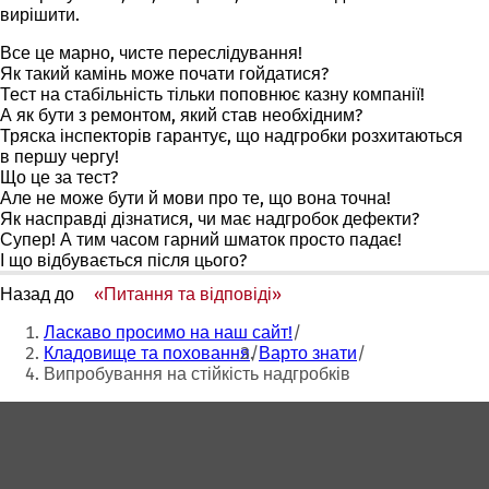
вирішити.
Все це марно, чисте переслідування!
Як такий камінь може почати гойдатися?
Тест на стабільність тільки поповнює казну компанії!
А як бути з ремонтом, який став необхідним?
Тряска інспекторів гарантує, що надгробки розхитаються
в першу чергу!
Що це за тест?
Але не може бути й мови про те, що вона точна!
Як насправді дізнатися, чи має надгробок дефекти?
Супер! А тим часом гарний шматок просто падає!
І що відбувається після цього?
Назад до
«Питання та відповіді»
Ти
Ласкаво просимо на наш сайт!
тут:
Кладовище та поховання
Варто знати
Випробування на стійкість надгробків
Зона
для
ніг