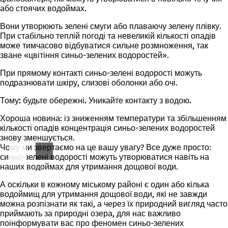
або стоячих водоймах.
Вони утворюють зелені смуги або плаваючу зелену плівку.
При стабільно теплій погоді та невеликій кількості опадів
може тимчасово відбуватися сильне розмноження, так
зване «цвітіння синьо-зелених водоростей».
При прямому контакті синьо-зелені водорості можуть
подразнювати шкіру, слизові оболонки або очі.
Тому: будьте обережні. Уникайте контакту з водою.
Хороша новина: із зниженням температури та збільшенням
кількості опадів концентрація синьо-зелених водоростей
знову зменшується.
Чому ми звертаємо на це вашу увагу? Все дуже просто:
синьо-зелені водорості можуть утворюватися навіть на
наших водоймах для утримання дощової води.
А оскільки в кожному міському районі є один або кілька
водоймищ для утримання дощової води, які не завжди
можна розпізнати як такі, а через їх природний вигляд часто
приймають за природні озера, для нас важливо
поінформувати вас про феномен синьо-зелених