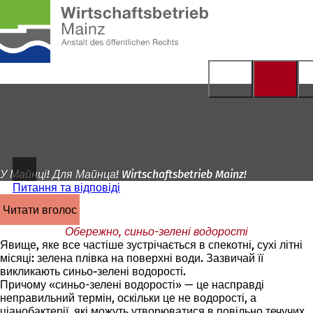
На
головну
Перейти до змісту
сторінку
У Майнці! Для Майнца! Wirtschaftsbetrieb Mainz!
Питання та відповіді
читати вголос
Обережно, синьо-зелені водорості
Явище, яке все частіше зустрічається в спекотні, сухі літні
місяці: зелена плівка на поверхні води. Зазвичай її
викликають синьо-зелені водорості.
Причому «синьо-зелені водорості» — це насправді
неправильний термін, оскільки це не водорості, а
ціанобактерії, які можуть утворюватися в повільно течучих