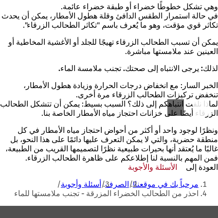
وهي تشكل خطوطًا خضراء أو طبقة خضراء عائمة.
في حالة استمرار الطقس الدافئ وقلة هطول الأمطار، يمكن أن يحدث
تكاثر قوي مؤقت، وهو ما يُعرف باسم "تكاثر الطحالب الزرقاء".
يمكن أن تسبب الطحالب الزرقاء تهيجًا للجلد أو الأغشية المخاطية أو
العينين عند ملامستها مباشرة.
لذلك: يرجى الانتباه إلى صحتك. تجنب ملامسة الماء.
الخبر السار: مع انخفاض درجات الحرارة وزيادة هطول الأمطار،
تنخفض تركيزات الطحالب الزرقاء مرة أخرى.
لماذا نلفت انتباهكم إلى ذلك؟ السبب بسيط: يمكن أن تتشكل الطحالب
الزرقاء أيضًا على خزانات احتجاز مياه الأمطار الخاصة بنا.
ونظرًا لوجود واحد أو أكثر من أحواض احتجاز مياه الأمطار في كل
منطقة حضرية، والتي لا يمكن التعرف عليها دائمًا على هذا النحو، بل
غالبًا ما يُعتقد أنها بحيرات طبيعية نظرًا لتصميمها القريب من الطبيعة،
فمن المهم بالنسبة لنا إطلاعكم على ظاهرة الطحالب الزرقاء.
العودة إلى
الأسئلة والأجوبة
أنت
مرحباً بك في موقعنا!
الصرف
أسئلة وأجوبة
هنا
احذر من الطحالب الخضراء المزرقة - تجنب ملامستها للماء
منطقة