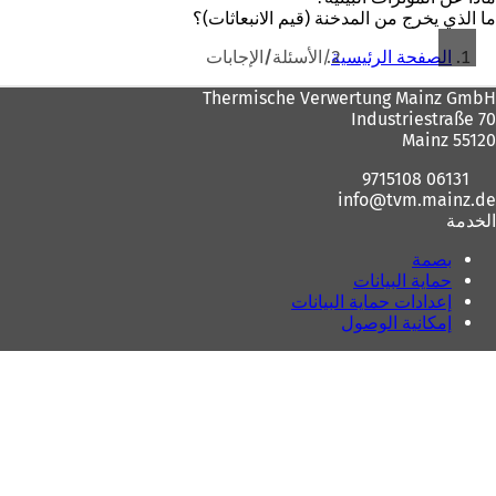
ما الذي يخرج من المدخنة (قيم الانبعاثات)؟
أنت
الصفحة الرئيسية
الأسئلة/الإجابات
هنا
منطقة
Thermische Verwertung Mainz GmbH
Industriestraße 70
القدم
55120 Mainz
06131 9715108
info
tvm.mainz
de
الخدمة
بصمة
حماية البيانات
إعدادات حماية البيانات
إمكانية الوصول