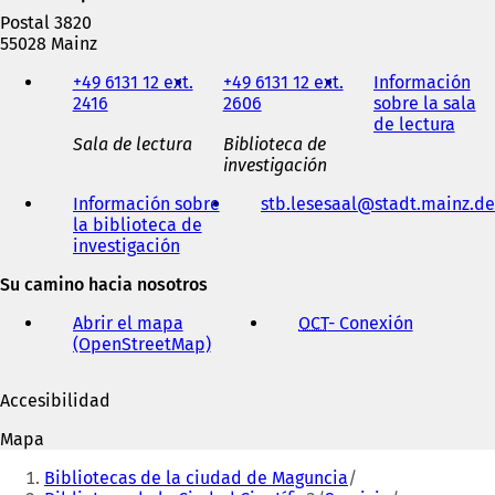
Postal 3820
55028 Mainz
Teléfono,
+49 6131 12 ext.
+49 6131 12 ext.
Información
fax
2416
2606
sobre la sala
y
de lectura
(
dirección
Sala de lectura
Biblioteca de
S
de
investigación
e
correo
a
electrónico
Información sobre
stb.lesesaal
stadt.mainz
de
b
la biblioteca de
r
investigación
(
e
S
e
Su camino hacia nosotros
e
n
a
u
Abrir el mapa
OCT
- Conexión
(
b
n
(OpenStreetMap)
(
S
r
a
S
e
e
n
e
a
e
u
Accesibilidad
a
b
n
e
b
r
u
v
Mapa
r
e
n
a
Estás
e
e
a
Bibliotecas de la ciudad de Maguncia
p
e
n