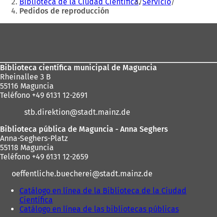
aquí:
n
Biblioteca de la Ciudad Científica
Servicio
e
n
u
u
Pedidos de reproducción
s
u
n
e
t
n
a
Zona
v
a
a
n
a
ñ
de
n
u
p
a
u
e
los
e
)
e
v
s
Biblioteca científica municipal de Maguncia
pies
v
a
t
Rheinallee 3 B
a
p
a
55116 Maguncia
p
e
ñ
Teléfono +49 6131 12-2691
e
s
a
s
t
)
stb.direktion
stadt.mainz
de
t
a
a
ñ
Biblioteca pública de Maguncia - Anna Seghers
ñ
a
Anna-Seghers-Platz
a
)
55118 Maguncia
)
Teléfono +49 6131 12-2659
oeffentliche.buecherei
stadt.mainz
de
Catálogo en línea de la Biblioteca de la Ciudad
Científica
(
Catálogo en línea de las bibliotecas públicas
S
(