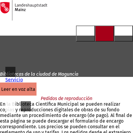
A
la
Saltar al contenido
página
de
inicio
Bibliotecas de la ciudad de Maguncia
Servicio
leer en voz alta
Pedidos de reproducción
En la Biblioteca Científica Municipal se pueden realizar
copias y reproducciones digitales de obras de su fondo
mediante un procedimiento de encargo (de pago). Al final de
esta página se puede descargar el formulario de encargo
correspondiente. Los precios se pueden consultar en el
reglamento de uso y tarifas. Los pedidos desde el extranjero