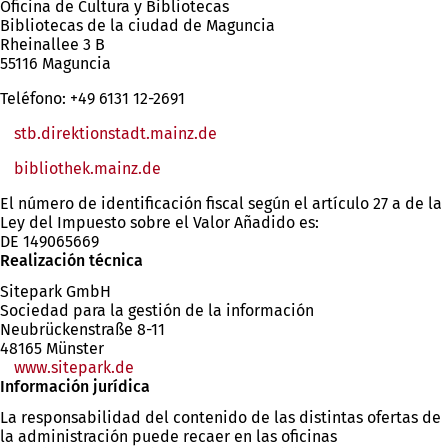
Oficina de Cultura y Bibliotecas
Bibliotecas de la ciudad de Maguncia
Rheinallee 3 B
55116 Maguncia
Teléfono: +49 6131 12-2691
stb.direktionstadt.mainz.de
bibliothek.mainz.de
(Se
abre
El número de identificación fiscal según el artículo 27 a de la
en
Ley del Impuesto sobre el Valor Añadido es:
una
DE 149065669
nueva
Realización técnica
pestaña)
Sitepark GmbH
Sociedad para la gestión de la información
Neubrückenstraße 8-11
48165 Münster
www.sitepark.de
Información jurídica
La responsabilidad del contenido de las distintas ofertas de
la administración puede recaer en las oficinas