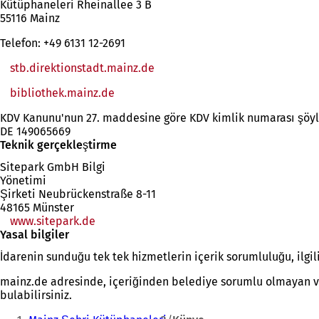
Kütüphaneleri Rheinallee 3 B
55116 Mainz
Telefon: +49 6131 12-2691
stb.direktionstadt.mainz.de
bibliothek.mainz.de
(Yeni
bir
KDV Kanunu'nun 27. maddesine göre KDV kimlik numarası şöyl
sekmede
DE 149065669
açılır)
Teknik gerçekleştirme
Sitepark GmbH Bilgi
Yönetimi
Şirketi Neubrückenstraße 8-11
48165 Münster
www.sitepark.de
Yasal bilgiler
İdarenin sunduğu tek tek hizmetlerin içerik sorumluluğu, ilgil
mainz.de adresinde, içeriğinden belediye sorumlu olmayan ve k
bulabilirsiniz.
Buradasınız: