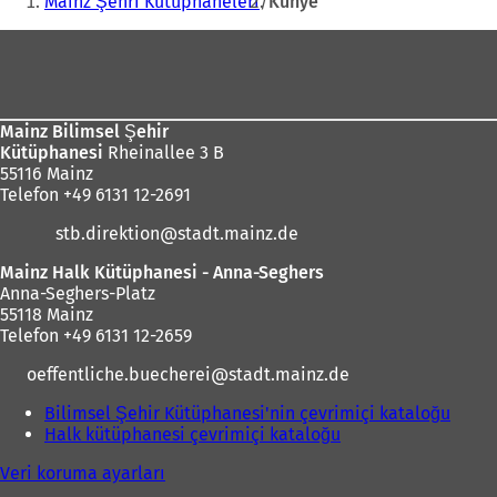
Mainz Şehri Kütüphaneleri
Künye
Ayak
bölgesi
Mainz Bilimsel Şehir
Kütüphanesi
Rheinallee 3 B
55116 Mainz
Telefon +49 6131 12-2691
stb.direktion
stadt.mainz
de
Mainz Halk Kütüphanesi - Anna-Seghers
Anna-Seghers-Platz
55118 Mainz
Telefon +49 6131 12-2659
oeffentliche.buecherei
stadt.mainz
de
Bilimsel Şehir Kütüphanesi'nin çevrimiçi kataloğu
(
Halk kütüphanesi çevrimiçi kataloğu
(
Y
Y
e
Veri koruma ayarları
e
n