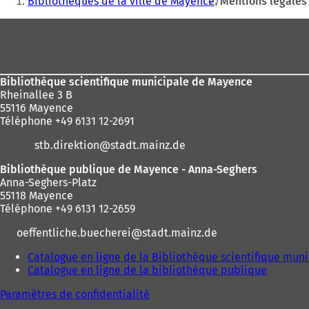
Bibliothèques de la ville de Mayence
Mentions légales
êtes
Pied
ici
de
:
page
Bibliothèque scientifique municipale de Mayence
Rheinallee 3 B
55116 Mayence
Téléphone +49 6131 12-2691
stb.direktion
stadt.mainz
de
Bibliothèque publique de Mayence - Anna-Seghers
Anna-Seghers-Platz
55118 Mayence
Téléphone +49 6131 12-2659
oeffentliche.buecherei
stadt.mainz
de
Catalogue en ligne de la Bibliothèque scientifique mun
Catalogue en ligne de la bibliothèque publique
(
S
Paramètres de confidentialité
'