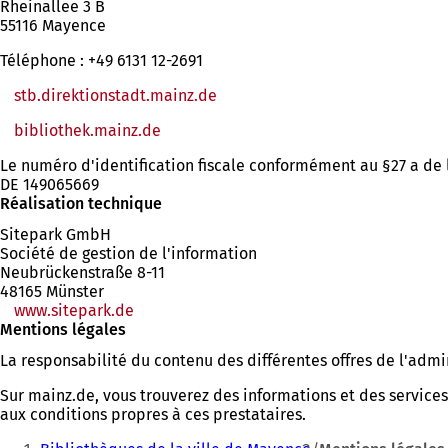
Rheinallee 3 B
55116 Mayence
Téléphone : +49 6131 12-2691
stb.direktionstadt.mainz.de
bibliothek.mainz.de
(S'ouvre
dans
Le numéro d'identification fiscale conformément au §27 a de la l
un
DE 149065669
nouvel
Réalisation technique
onglet)
Sitepark GmbH
Société de gestion de l'information
Neubrückenstraße 8-11
48165 Münster
www.sitepark.de
Mentions légales
La responsabilité du contenu des différentes offres de l'admi
Sur mainz.de, vous trouverez des informations et des services
aux conditions propres à ces prestataires.
Vous