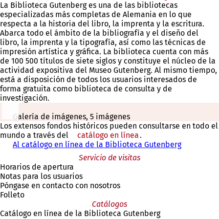
La Biblioteca Gutenberg es una de las bibliotecas
especializadas más completas de Alemania en lo que
respecta a la historia del libro, la imprenta y la escritura.
Abarca todo el ámbito de la bibliografía y el diseño del
libro, la imprenta y la tipografía, así como las técnicas de
impresión artística y gráfica. La biblioteca cuenta con más
de 100 500 títulos de siete siglos y constituye el núcleo de la
actividad expositiva del Museo Gutenberg. Al mismo tiempo,
está a disposición de todos los usuarios interesados de
forma gratuita como biblioteca de consulta y de
investigación.
Galería de imágenes, 5 imágenes
Los extensos fondos históricos pueden consultarse en todo el
mundo a través del
catálogo en línea
(Se
.
Al catálogo en línea de la Biblioteca Gutenberg
abre
(
en
S
Servicio de visitas
una
e
Horarios de apertura
nueva
a
Notas para los usuarios
pestaña)
b
Póngase en contacto con nosotros
r
Folleto
e
Catálogos
e
Catálogo en línea de la Biblioteca Gutenberg
n