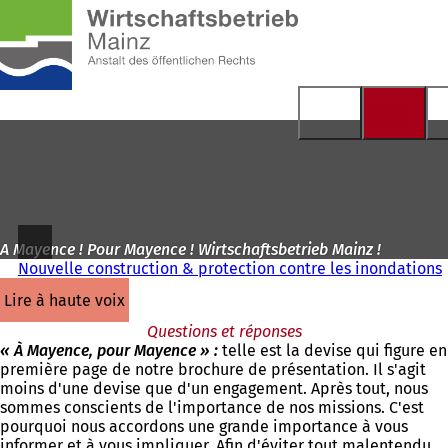
Vers
la
Accéder au contenu
page
d'accueil
A Mayence ! Pour Mayence ! Wirtschaftsbetrieb Mainz !
Nouvelle construction & protection contre les inondations
lire à haute voix
Questions et réponses
« À Mayence, pour Mayence » :
telle est la devise qui figure en
première page de notre brochure de présentation. Il s'agit
moins d'une devise que d'un engagement. Après tout, nous
sommes conscients de l'importance de nos missions. C'est
pourquoi nous accordons une grande importance à vous
informer et à vous impliquer. Afin d'éviter tout malentendu,