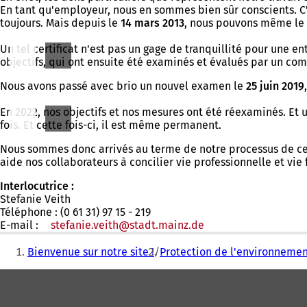
En tant qu'employeur, nous en sommes bien sûr conscients. C'
toujours. Mais depuis le
14 mars 2013
, nous pouvons même le p
Un tel certificat n'est pas un gage de tranquillité pour une e
objectifs, qui ont ensuite été examinés et évalués par un com
Nous avons passé avec brio un nouvel examen le
25 juin 2019
En 2022, nos objectifs et nos mesures ont été réexaminés. Et u
fois. Et cette fois-ci, il est même permanent.
Nous sommes donc arrivés au terme de notre processus de cer
aide nos collaborateurs à concilier vie professionnelle et vie 
Interlocutrice :
Stefanie Veith
Téléphone : (0 61 31) 97 15 - 219
E-mail :
stefanie.veith
stadt.mainz
de
Vous
Bienvenue sur notre site !
Protection de l'environneme
êtes
Pied
ici
de
: