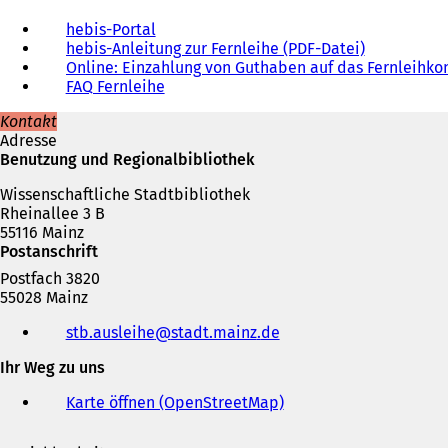
hebis-Portal
(
hebis-Anleitung zur Fernleihe (PDF-Datei)
Ö
(
Online: Einzahlung von Guthaben auf das Fernleihko
f
Ö
FAQ Fernleihe
f
f
n
f
Kontakt
e
n
Adresse
t
e
Benutzung und Regionalbibliothek
i
t
n
i
Wissenschaftliche Stadtbibliothek
e
n
Rheinallee 3 B
i
e
55116 Mainz
n
i
Postanschrift
e
n
m
e
Postfach 3820
n
m
55028 Mainz
e
n
Telefon,
stb.ausleihe
stadt.mainz
de
u
e
Fax
e
u
und
Ihr Weg zu uns
n
e
E-
T
n
Mail-
Karte öffnen (OpenStreetMap)
(
a
T
Adresse
Ö
b
a
f
)
b