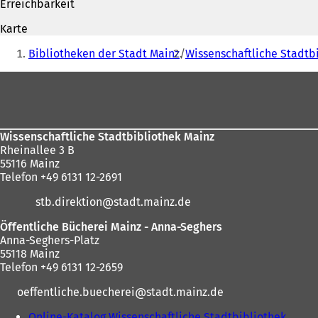
Erreichbarkeit
f
)
n
Karte
e
Sie
t
Bibliotheken der Stadt Mainz
Wissenschaftliche Stadtb
befinden
i
n
Fußbereich
sich
e
hier:
i
n
e
Wissenschaftliche Stadtbibliothek Mainz
m
Rheinallee 3 B
n
55116 Mainz
e
Telefon +49 6131 12-2691
u
e
stb.direktion
stadt.mainz
de
n
T
Öffentliche Bücherei Mainz - Anna-Seghers
a
Anna-Seghers-Platz
b
55118 Mainz
)
Telefon +49 6131 12-2659
oeffentliche.buecherei
stadt.mainz
de
Online-Katalog Wissenschaftliche Stadtbibliothek
(