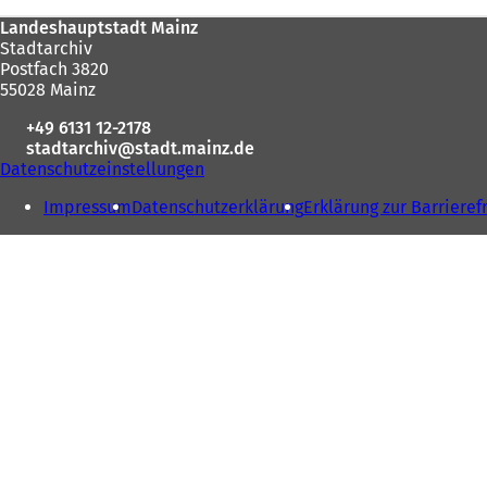
befinden
n
Fußbereich
Landeshauptstadt Mainz
sich
e
Stadtarchiv
t
hier:
Postfach 3820
i
55028 Mainz
n
e
+49 6131 12-2178
i
stadtarchiv
stadt.mainz
de
n
Datenschutzeinstellungen
e
m
Impressum
Datenschutzerklärung
Erklärung zur Barrieref
n
e
u
e
n
T
a
b
)