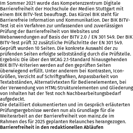
Im Sommer 2021 wurde das Kompetenzzentrum Digitale
Barrierefreiheit der Hochschule der Medien Stuttgart mit
einem BIK BITV-Test beauftragt. Das Kürzel BIK steht für
Barrierefreie Information und Kommunikation. Der BIK BITV-
Test ist ein Verfahren zur umfassenden und zuverlässigen
Prüfung der Barrierefreiheit von Websites und
Webanwendungen auf Basis der BITV 2.0 / EN 301 549. Der BIK
BITV-Test prüft 32 zusätzliche Prüfschritte der EN 301 549.
Geprüft wurden 10 Seiten. Die konkrete Auswahl der zu
prüfenden Seiten erfolgte selbstständig durch die Prüfstelle.
Ergebnis: Die über den WCAG 2.1-Standard hinausgehenden
BIK BITV-Kriterien werden auf den geprüften Seiten
überwiegend erfüllt. Unter anderem bei Kontrasten, Icon-
Größen, Verzicht auf Schriftgrafiken, Anpassbarkeit von
Textabständen, Alternativtexten für Bedienelementen, bei
der Verwendung von HTML-Strukturelementen und Gliederung
von Inhalten hat der Test noch Nachbearbeitungsbedarf
aufgedeckt.
Die detailliert dokumentierten und im Gespräch erläuterten
Prüfungsergebnisse werden nun als Grundlage für die
Weiterarbeit an der Barrierefreiheit von mainz.de im
Rahmen des für 2025 geplanten Relaunches herangezogen.
Barrierefreiheit in den redaktionellen Abläufen