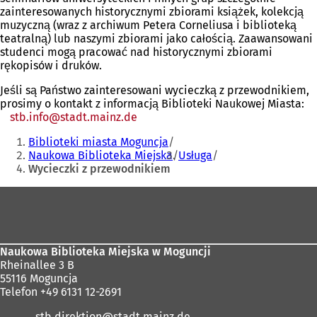
zainteresowanych historycznymi zbiorami książek, kolekcją
muzyczną (wraz z archiwum Petera Corneliusa i biblioteką
teatralną) lub naszymi zbiorami jako całością. Zaawansowani
studenci mogą pracować nad historycznymi zbiorami
rękopisów i druków.
Jeśli są Państwo zainteresowani wycieczką z przewodnikiem,
prosimy o kontakt z informacją Biblioteki Naukowej Miasta:
stb.info
stadt.mainz
de
Jesteś
Biblioteki miasta Moguncja
tutaj:
Naukowa Biblioteka Miejska
Usługa
Wycieczki z przewodnikiem
Obszar
stóp
Naukowa Biblioteka Miejska w Moguncji
Rheinallee 3 B
55116 Moguncja
Telefon +49 6131 12-2691
stb.direktion
stadt.mainz
de