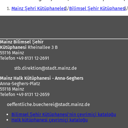
Buradasınız:
Mainz Şehri Kütüphaneleri
Bilimsel Şehir Kütüphanesi
Ayak
bölgesi
Mainz Bilimsel Şehir
Kütüphanesi
Rheinallee 3 B
55116 Mainz
Telefon +49 6131 12-2691
stb.direktion
stadt.mainz
de
Mainz Halk Kütüphanesi - Anna-Seghers
Anna-Seghers-Platz
55118 Mainz
Telefon +49 6131 12-2659
oeffentliche.buecherei
stadt.mainz
de
Bilimsel Şehir Kütüphanesi'nin çevrimiçi kataloğu
(
Halk kütüphanesi çevrimiçi kataloğu
(
Y
Y
e