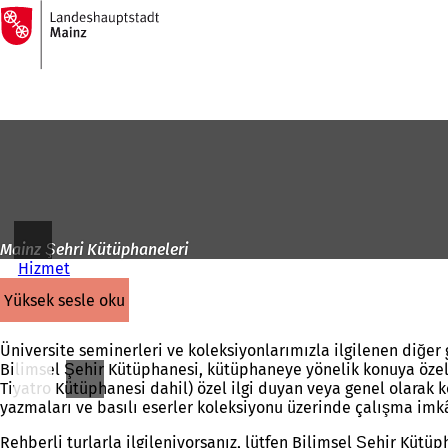
Ana
sayfaya
İçeriğe atla
Mainz Şehri Kütüphaneleri
Hizmet
yüksek sesle oku
Üniversite seminerleri ve koleksiyonlarımızla ilgilenen diğer
Bilimsel Şehir Kütüphanesi, kütüphaneye yönelik konuya özel t
Tiyatro Kütüphanesi dahil) özel ilgi duyan veya genel olarak ko
yazmaları ve basılı eserler koleksiyonu üzerinde çalışma imkâ
Rehberli turlarla ilgileniyorsanız, lütfen Bilimsel Şehir Kütü