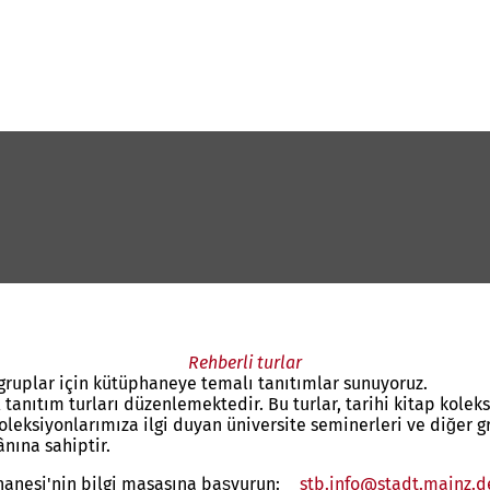
Rehberli turlar
 gruplar için kütüphaneye temalı tanıtımlar sunuyoruz.
anıtım turları düzenlemektedir. Bu turlar, tarihi kitap koleks
leksiyonlarımıza ilgi duyan üniversite seminerleri ve diğer gru
nına sahiptir.
phanesi'nin bilgi masasına başvurun:
stb.info
stadt.mainz
d