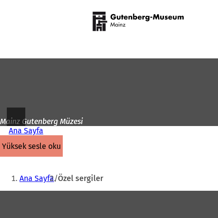
Ana
sayfaya
İçeriğe atla
Mainz Gutenberg Müzesi
Ana Sayfa
yüksek sesle oku
Buradasınız:
Ana Sayfa
Özel sergiler
Ayak
bölgesi