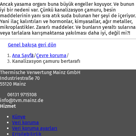
Ancak yasama organı buna büyük engeller koyuyor. Ve bunun
iyi bir nedeni var. Çünkü kanalizasyon çamuru, besin
maddelerinin yanı sıra atık suda bulunan her şeyi de içeriyor.
Yani ilaç kalıntıları ve hormonlar, kimyasallar, ağır metaller,
mikroplastikler. Zararlı maddeler. Ve bunların yeraltı sularına
veya tarlalara karışmaktansa yakılması daha iyi, değil mi?!
Genel bakışa geri dön
Buradasınız:
Ana Sayfa
Çevre koruma
Kanalizasyon çamuru bertarafı
Ayak
Thermische Verwertung Mainz GmbH
Industriestraße 70
bölgesi
55120 Mainz
06131 9715108
info
tvm.mainz
de
Hizmet
Künye
Veri koruma
Veri koruma ayarları
Erişilebilirlik