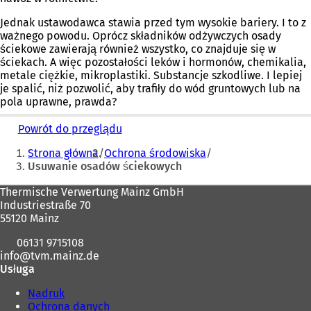
Jednak ustawodawca stawia przed tym wysokie bariery. I to z
ważnego powodu. Oprócz składników odżywczych osady
ściekowe zawierają również wszystko, co znajduje się w
ściekach. A więc pozostałości leków i hormonów, chemikalia,
metale ciężkie, mikroplastiki. Substancje szkodliwe. I lepiej
je spalić, niż pozwolić, aby trafiły do wód gruntowych lub na
pola uprawne, prawda?
Powrót do przeglądu
Jesteś
Strona główna
Ochrona środowiska
tutaj:
Usuwanie osadów ściekowych
Obszar
Thermische Verwertung Mainz GmbH
Industriestraße 70
stóp
55120 Mainz
06131 9715108
info
tvm.mainz
de
Usługa
Nadruk
Ochrona danych