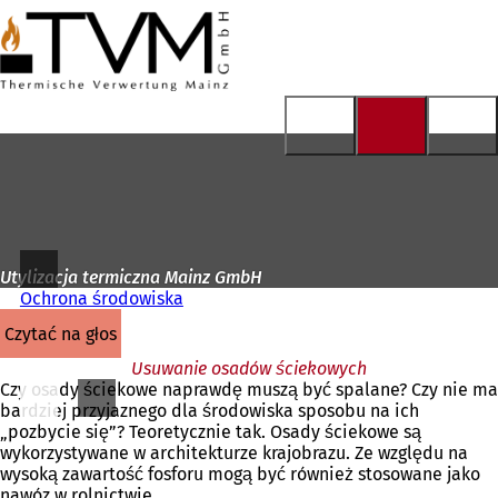
Do
strony
Przejdź do treści
głównej
Utylizacja termiczna Mainz GmbH
Ochrona środowiska
czytać na głos
Usuwanie osadów ściekowych
Czy osady ściekowe naprawdę muszą być spalane? Czy nie ma
bardziej przyjaznego dla środowiska sposobu na ich
„pozbycie się”? Teoretycznie tak. Osady ściekowe są
wykorzystywane w architekturze krajobrazu. Ze względu na
wysoką zawartość fosforu mogą być również stosowane jako
nawóz w rolnictwie.