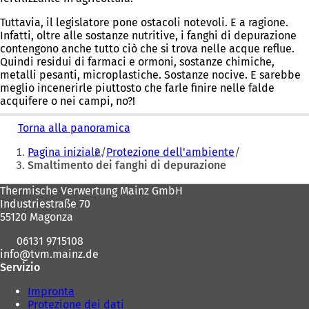
Tuttavia, il legislatore pone ostacoli notevoli. E a ragione.
Infatti, oltre alle sostanze nutritive, i fanghi di depurazione
contengono anche tutto ciò che si trova nelle acque reflue.
Quindi residui di farmaci e ormoni, sostanze chimiche,
metalli pesanti, microplastiche. Sostanze nocive. E sarebbe
meglio incenerirle piuttosto che farle finire nelle falde
acquifere o nei campi, no?!
Torna alla panoramica
Siete
Pagina iniziale
Protezione dell'ambiente
qui:
Smaltimento dei fanghi di depurazione
Area
Thermische Verwertung Mainz GmbH
Industriestraße 70
dei
55120 Magonza
piedi
06131 9715108
info
tvm.mainz
de
Servizio
Impronta
Protezione dei dati