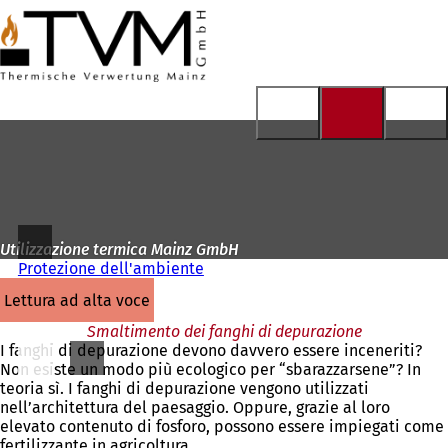
Alla
pagina
Vai al contenuto
iniziale
Utilizzazione termica Mainz GmbH
Protezione dell'ambiente
lettura ad alta voce
Smaltimento dei fanghi di depurazione
I fanghi di depurazione devono davvero essere inceneriti?
Non esiste un modo più ecologico per “sbarazzarsene”? In
teoria sì. I fanghi di depurazione vengono utilizzati
nell’architettura del paesaggio. Oppure, grazie al loro
elevato contenuto di fosforo, possono essere impiegati come
fertilizzante in agricoltura.