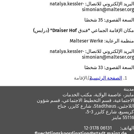
البريد الإلكتروني للاتصال:
natalya.kessler-
simonian
malteser
org
السعة القصوى: 35 شخصًا
مكان الإقامة الجماعي "فندق Draiser Hof" (درايس)
منظمة الرعاية: Malteser Werke
البريد الإلكتروني للاتصال:
natalya.kessler-
simonian
malteser
org
السعة القصوى: 33 شخصًا
أنت
الصفحة الرئيسية
الإقامة
هنا
منطقة
مدينة
ماينز، عاصمة الولاية،
مكتب الخدمات
القدم
الاجتماعية، قسم التخطيط الاجتماعي، قسم شؤون
اللاجئين، Stadthaus، شارع كايزر، جناح
كريسيغ، شارع كايزر 3-5،
55116 ماينز
الهاتف:
06131 12-3178
fluechtlingskoordination
stadt.mainz
de