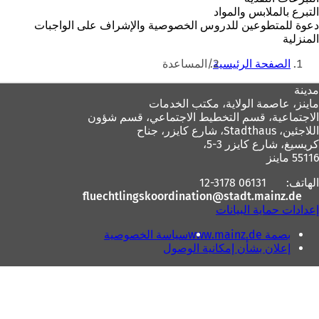
التبرع بالملابس والمواد
دعوة للمتطوعين للدروس الخصوصية والإشراف على الواجبات
المنزلية
أنت
الصفحة الرئيسية
المساعدة
هنا
منطقة
مدينة
ماينز، عاصمة الولاية،
مكتب الخدمات
القدم
الاجتماعية، قسم التخطيط الاجتماعي، قسم شؤون
اللاجئين، Stadthaus، شارع كايزر، جناح
كريسيغ، شارع كايزر 3-5،
55116 ماينز
الهاتف:
06131 12-3178
fluechtlingskoordination
stadt.mainz
de
إعدادات حماية البيانات
بصمة www.mainz.de
سياسة الخصوصية
إعلان بشأن إمكانية الوصول