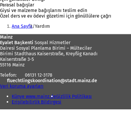
Parasal bağışlar
Giysi ve malzeme bağışlarını teslim edin
Özel ders ve ev ödevi gözetimi için gönüllülere çağrı
Buradasınız:
Ana Sayfa
Yardım
Ayak
Mainz
Eyalet Başkenti
Sosyal Hizmetler
bölgesi
Dairesi Sosyal Planlama Birimi – Mülteciler
Birimi Stadthaus Kaiserstraße, Kreyßig Kanadı
Kaiserstraße 3-5
55116 Mainz
Telefon:
06131 12-3178
fluechtlingskoordination
stadt.mainz
de
Veri koruma ayarları
Künye www.mainz.de
Gizlilik Politikası
Erişilebilirlik Bildirgesi