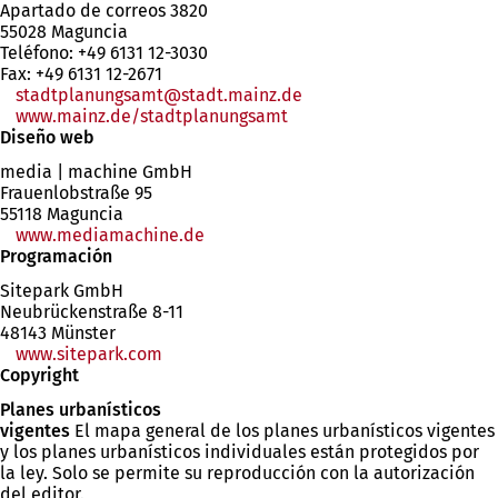
Apartado de correos 3820
55028 Maguncia
Teléfono: +49 6131 12-3030
Fax: +49 6131 12-2671
stadtplanungsamt
stadt.mainz
de
www.mainz.de/stadtplanungsamt
Diseño web
media | machine GmbH
Frauenlobstraße 95
55118 Maguncia
www.mediamachine.de
Programación
Sitepark GmbH
Neubrückenstraße 8-11
48143 Münster
www.sitepark.com
(Se
Copyright
abre
en
Planes urbanísticos
una
vigentes
El mapa general de los planes urbanísticos vigentes
nueva
y los planes urbanísticos individuales están protegidos por
pestaña)
la ley. Solo se permite su reproducción con la autorización
del editor.