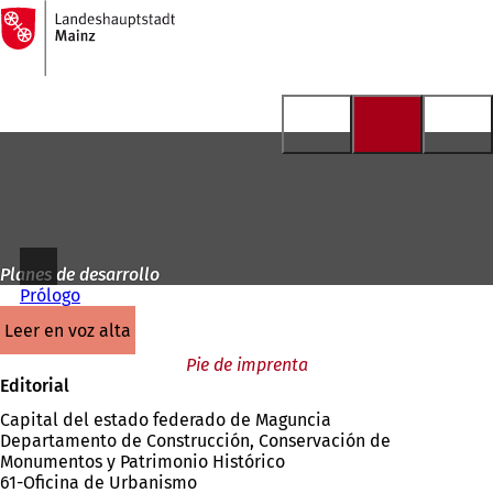
A
la
Saltar al contenido
página
de
inicio
Planes de desarrollo
Prólogo
leer en voz alta
Pie de imprenta
Editorial
Capital del estado federado de Maguncia
Departamento de Construcción, Conservación de
Monumentos y Patrimonio Histórico
61-Oficina de Urbanismo