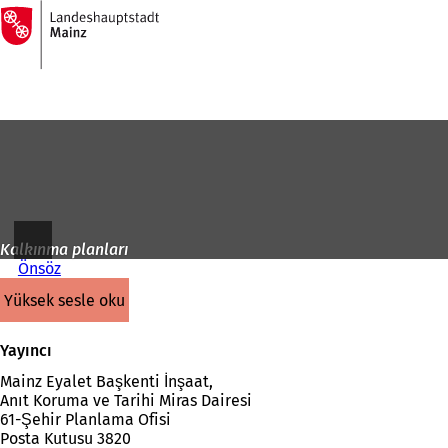
Ana
sayfaya
İçeriğe atla
Kalkınma planları
Önsöz
yüksek sesle oku
Yayıncı
Mainz Eyalet Başkenti İnşaat,
Anıt Koruma ve Tarihi Miras Dairesi
61-Şehir Planlama Ofisi
Posta Kutusu 3820