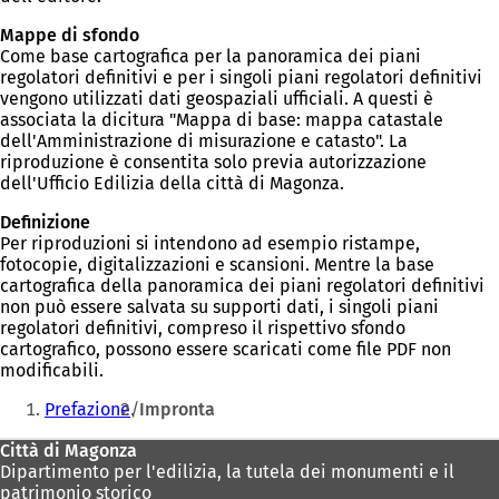
Mappe di sfondo
Come base cartografica per la panoramica dei piani
regolatori definitivi e per i singoli piani regolatori definitivi
vengono utilizzati dati geospaziali ufficiali. A questi è
associata la dicitura "Mappa di base: mappa catastale
dell'Amministrazione di misurazione e catasto". La
riproduzione è consentita solo previa autorizzazione
dell'Ufficio Edilizia della città di Magonza.
Definizione
Per riproduzioni si intendono ad esempio ristampe,
fotocopie, digitalizzazioni e scansioni. Mentre la base
cartografica della panoramica dei piani regolatori definitivi
non può essere salvata su supporti dati, i singoli piani
regolatori definitivi, compreso il rispettivo sfondo
cartografico, possono essere scaricati come file PDF non
modificabili.
Siete
Prefazione
Impronta
qui:
Area
Città di Magonza
Dipartimento per l'edilizia, la tutela dei monumenti e il
dei
patrimonio storico