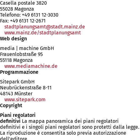
Casella postale 3820
55028 Magonza
Telefono: +49 6131 12-3030
Fax: +49 6131 12-2671
stadtplanungsamt
stadt.mainz
de
www.mainz.de/stadtplanungsamt
Web design
media | machine GmbH
Frauenlobstraße 95
55118 Magonza
www.mediamachine.de
Programmazione
Sitepark GmbH
Neubrückenstraße 8-11
48143 Münster
www.sitepark.com
(Si
Copyright
apre
in
Piani regolatori
una
definitivi
La mappa panoramica dei piani regolatori
nuova
definitivi e i singoli piani regolatori sono protetti dalla legge.
scheda)
La riproduzione è consentita solo previa autorizzazione
dell'editore.