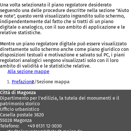
Una volta selezionato il piano regolatore desiderato
seguendo una delle procedure descritte nella sezione "Aiuto
e note", questo verrà visualizzato ingrandito sullo schermo,
indipendentemente dal fatto che si tratti di un piano
digitale o analogico, con il suo ambito di applicazione e le
relative statistiche.
Mentre un piano regolatore digitale può essere visualizzato
direttamente sullo schermo anche come piano giuridico con
disposizioni testuali e motivazione e salvato sul PC, i piani
regolatori analogici vengono visualizzati solo con il loro
ambito di validità e le statistiche relative.
Alla sezione mappe
Siete
Prefazione
Sezione mappa
qui:
Area
Città di Magonza
Dipartimento per l'edilizia, la tutela dei monumenti e il
dei
patrimonio storico
piedi
Ufficio urbanistico
Casella postale 3820
55028 Magonza
Telefono:
+49 6131 12-3030