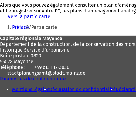
Alors que vous pouvez également consulter un plan d'aménage
et l'enregistrer sur votre PC, les plans d'aménagement analog
Vers la partie carte
Vous
Préface
Partie carte
êtes
Pied
Capitale régionale Mayence
ici
Département de la construction, de la conservation des mon
de
:
historique Service d'urbanisme
page
Boîte postale 3820
55028 Mayence
Téléphone :
+49 6131 12-3030
stadtplanungsamt
stadt.mainz
de
Paramètres de confidentialité
Mentions légales
Déclaration de confidentialité
Déclarati