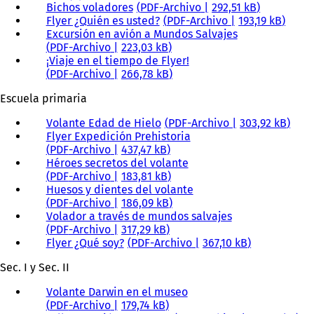
Bichos voladores
PDF
-Archivo
292,51 kB
Flyer ¿Quién es usted?
PDF
-Archivo
193,19 kB
Excursión en avión a Mundos Salvajes
PDF
-Archivo
223,03 kB
¡Viaje en el tiempo de Flyer!
PDF
-Archivo
266,78 kB
Escuela primaria
Volante Edad de Hielo
PDF
-Archivo
303,92 kB
Flyer Expedición Prehistoria
PDF
-Archivo
437,47 kB
Héroes secretos del volante
PDF
-Archivo
183,81 kB
Huesos y dientes del volante
PDF
-Archivo
186,09 kB
Volador a través de mundos salvajes
PDF
-Archivo
317,29 kB
Flyer ¿Qué soy?
PDF
-Archivo
367,10 kB
Sec. I y Sec. II
Volante Darwin en el museo
PDF
-Archivo
179,74 kB