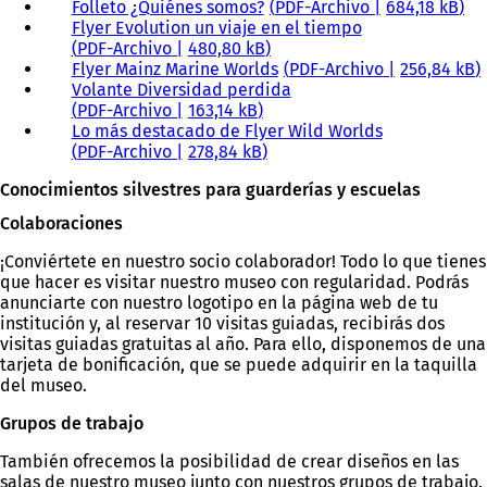
Folleto ¿Quiénes somos?
PDF
-Archivo
684,18 kB
Flyer Evolution un viaje en el tiempo
PDF
-Archivo
480,80 kB
Flyer Mainz Marine Worlds
PDF
-Archivo
256,84 kB
Volante Diversidad perdida
PDF
-Archivo
163,14 kB
Lo más destacado de Flyer Wild Worlds
PDF
-Archivo
278,84 kB
Conocimientos silvestres para guarderías y escuelas
Colaboraciones
¡Conviértete en nuestro socio colaborador! Todo lo que tienes
que hacer es visitar nuestro museo con regularidad. Podrás
anunciarte con nuestro logotipo en la página web de tu
institución y, al reservar 10 visitas guiadas, recibirás dos
visitas guiadas gratuitas al año. Para ello, disponemos de una
tarjeta de bonificación, que se puede adquirir en la taquilla
del museo.
Grupos de trabajo
También ofrecemos la posibilidad de crear diseños en las
salas de nuestro museo junto con nuestros grupos de trabajo.