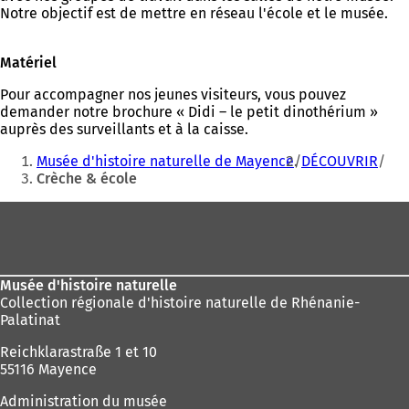
Notre objectif est de mettre en réseau l'école et le musée.
Matériel
Pour accompagner nos jeunes visiteurs, vous pouvez
demander notre brochure « Didi – le petit dinothérium »
auprès des surveillants et à la caisse.
Vous
Musée d'histoire naturelle de Mayence
DÉCOUVRIR
êtes
Crèche & école
ici
Pied
:
de
page
Musée d'histoire naturelle
Collection régionale d'histoire naturelle de Rhénanie-
Palatinat
Reichklarastraße 1 et 10
55116 Mayence
Administration du musée