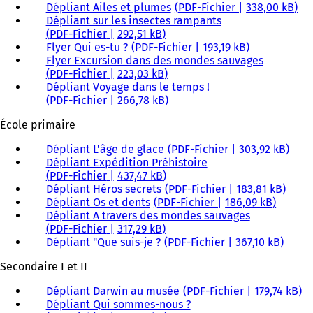
Dépliant Ailes et plumes
PDF
-Fichier
338,00 kB
Dépliant sur les insectes rampants
PDF
-Fichier
292,51 kB
Flyer Qui es-tu ?
PDF
-Fichier
193,19 kB
Flyer Excursion dans des mondes sauvages
PDF
-Fichier
223,03 kB
Dépliant Voyage dans le temps !
PDF
-Fichier
266,78 kB
École primaire
Dépliant L'âge de glace
PDF
-Fichier
303,92 kB
Dépliant Expédition Préhistoire
PDF
-Fichier
437,47 kB
Dépliant Héros secrets
PDF
-Fichier
183,81 kB
Dépliant Os et dents
PDF
-Fichier
186,09 kB
Dépliant A travers des mondes sauvages
PDF
-Fichier
317,29 kB
Dépliant "Que suis-je ?
PDF
-Fichier
367,10 kB
Secondaire I et II
Dépliant Darwin au musée
PDF
-Fichier
179,74 kB
Dépliant Qui sommes-nous ?