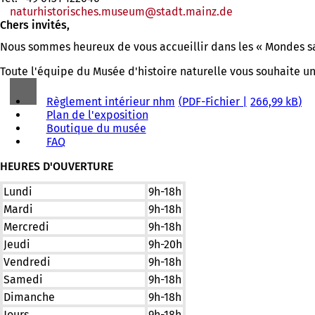
naturhistorisches.museum
stadt.mainz
de
Chers invités,
Nous sommes heureux de vous accueillir dans les « Mondes s
Toute l'équipe du Musée d'histoire naturelle vous souhaite un
Règlement intérieur nhm
PDF
-Fichier
266,99 kB
Plan de l'exposition
Boutique du musée
FAQ
HEURES D'OUVERTURE
Lundi
9h-18h
Mardi
9h-18h
Mercredi
9h-18h
Jeudi
9h-20h
Vendredi
9h-18h
Samedi
9h-18h
Dimanche
9h-18h
Jours
9h-18h