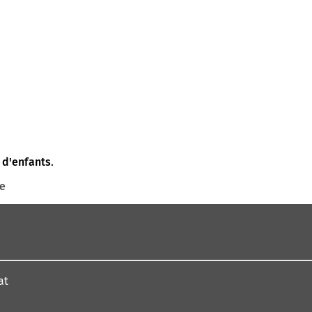
 d'enfants
.
te
at