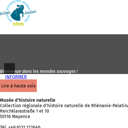
Vers
la
Accéder au contenu
page
d'accueil
Bienvenue dans les mondes sauvages !
INFORMER
lire à haute voix
Musée d'histoire naturelle
Collection régionale d'histoire naturelle de Rhénanie-Palatin
Reichklarastraße 1 et 10
55116 Mayence
Tél. +49 6131 122646