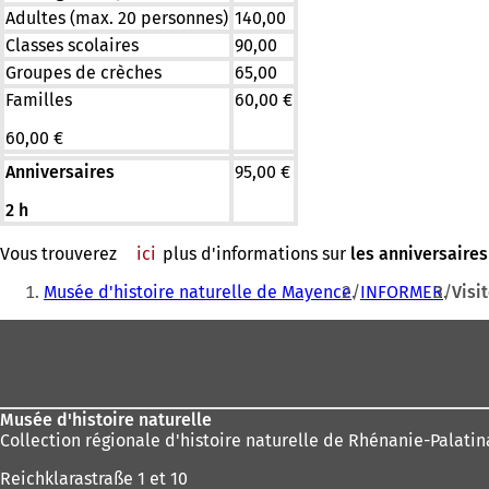
Adultes (max. 20 personnes)
140,00
Classes scolaires
90,00
Groupes de crèches
65,00
Familles
60,00 €
60,00 €
Anniversaires
95,00 €
2 h
Vous trouverez
ici
plus d'informations sur
les anniversaires
Vous
Musée d'histoire naturelle de Mayence
INFORMER
Visi
êtes
Pied
ici
de
:
page
Musée d'histoire naturelle
Collection régionale d'histoire naturelle de Rhénanie-Palatin
Reichklarastraße 1 et 10