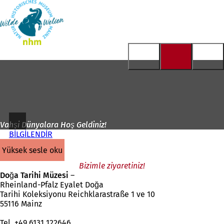
Ana
sayfaya
İçeriğe atla
Vahşi Dünyalara Hoş Geldiniz!
BİLGİLENDİR
yüksek sesle oku
Bizimle ziyaretiniz!
Doğa Tarihi Müzesi
–
Rheinland-Pfalz Eyalet Doğa
Tarihi Koleksiyonu Reichklarastraße 1 ve 10
55116 Mainz
Tel. +49 6131 122646