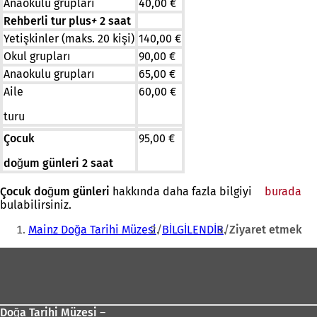
Anaokulu grupları
40,00 €
Rehberli tur plus
+
2 saat
Yetişkinler (maks. 20 kişi)
140,00 €
Okul grupları
90,00 €
Anaokulu grupları
65,00 €
Aile
60,00 €
turu
Çocuk
95,00 €
doğum günleri 2 saat
Çocuk doğum günleri
hakkında daha fazla bilgiyi
burada
bulabilirsiniz.
Buradasınız:
Mainz Doğa Tarihi Müzesi
BİLGİLENDİR
Ziyaret etmek
Ayak
bölgesi
Doğa Tarihi Müzesi
–