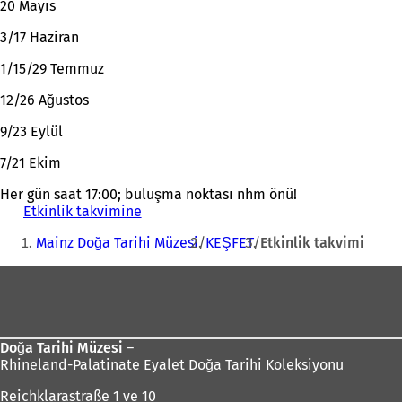
20 Mayıs
3/17 Haziran
1/15/29 Temmuz
12/26 Ağustos
9/23 Eylül
7/21 Ekim
Her gün saat 17:00; buluşma noktası nhm önü!
Etkinlik takvimine
(
Buradasınız:
Y
Mainz Doğa Tarihi Müzesi
KEŞFET
Etkinlik takvimi
e
n
Ayak
i
b
bölgesi
i
r
s
Doğa Tarihi Müzesi
–
e
Rhineland-Palatinate Eyalet Doğa Tarihi Koleksiyonu
k
Reichklarastraße 1 ve 10
m