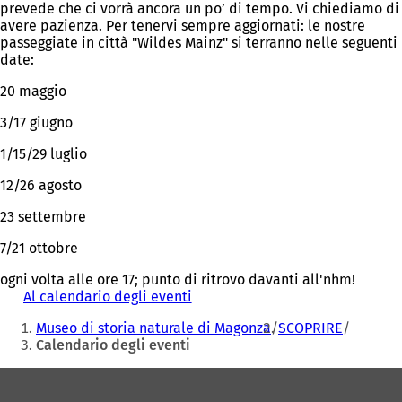
prevede che ci vorrà ancora un po’ di tempo. Vi chiediamo di
avere pazienza. Per tenervi sempre aggiornati: le nostre
passeggiate in città "Wildes Mainz" si terranno nelle seguenti
date:
20 maggio
3/17 giugno
1/15/29 luglio
12/26 agosto
23 settembre
7/21 ottobre
ogni volta alle ore 17; punto di ritrovo davanti all'nhm!
Al calendario degli eventi
(
Siete
S
Museo di storia naturale di Magonza
SCOPRIRE
i
qui:
Calendario degli eventi
a
p
Area
r
e