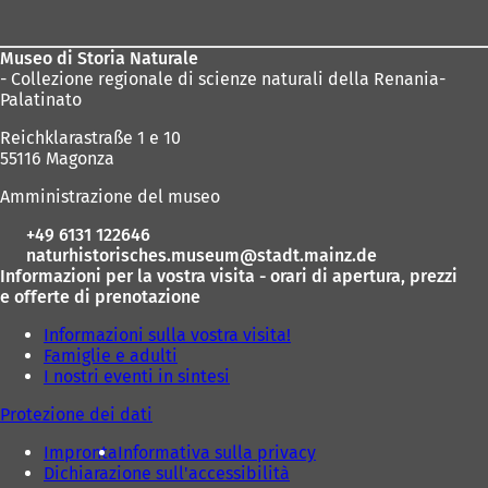
dei
i
piedi
n
u
Museo di Storia Naturale
n
- Collezione regionale di scienze naturali della Renania-
a
Palatinato
n
Reichklarastraße 1 e 10
u
55116 Magonza
o
v
Amministrazione del museo
a
s
+49 6131 122646
c
naturhistorisches.museum
stadt.mainz
de
h
Informazioni per la vostra visita - orari di apertura, prezzi
e
e offerte di prenotazione
d
a
Informazioni sulla vostra visita!
)
Famiglie e adulti
I nostri eventi in sintesi
Protezione dei dati
Impronta
Informativa sulla privacy
Dichiarazione sull'accessibilità