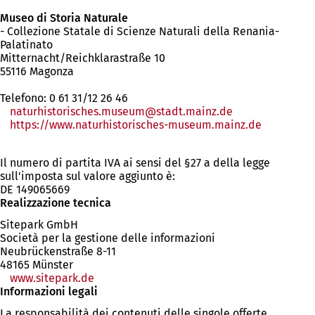
Museo di Storia Naturale
- Collezione Statale di Scienze Naturali della Renania-
Palatinato
Mitternacht/Reichklarastraße 10
55116 Magonza
Telefono: 0 61 31/12 26 46
naturhistorisches.museum
stadt.mainz
de
https://www.naturhistorisches-museum.mainz.de
(Si
apre
Il numero di partita IVA ai sensi del §27 a della legge
in
sull'imposta sul valore aggiunto è:
una
DE 149065669
nuova
Realizzazione tecnica
scheda)
Sitepark GmbH
Società per la gestione delle informazioni
Neubrückenstraße 8-11
48165 Münster
www.sitepark.de
Informazioni legali
La responsabilità dei contenuti delle singole offerte