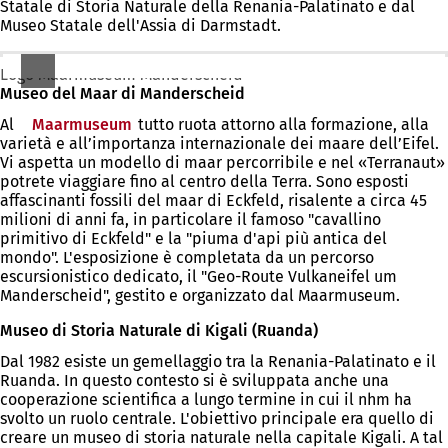
Statale di Storia Naturale della Renania-Palatinato e dal
nuova
Museo Statale dell'Assia di Darmstadt.
scheda)
Logo Maarmuseum Manderscheid
Museo del Maar di Manderscheid
Al
Maarmuseum
(Si
tutto ruota attorno alla formazione, alla
varietà e all’importanza internazionale dei maare dell’Eifel.
apre
Vi aspetta un modello di maar percorribile e nel «Terranaut»
in
potrete viaggiare fino al centro della Terra. Sono esposti
una
affascinanti fossili del maar di Eckfeld, risalente a circa 45
nuova
milioni di anni fa, in particolare il famoso "cavallino
scheda)
primitivo di Eckfeld" e la "piuma d'api più antica del
mondo". L'esposizione è completata da un percorso
escursionistico dedicato, il "Geo-Route Vulkaneifel um
Manderscheid", gestito e organizzato dal Maarmuseum.
Museo di Storia Naturale di Kigali (Ruanda)
Dal 1982 esiste un gemellaggio tra la Renania-Palatinato e il
Ruanda. In questo contesto si è sviluppata anche una
cooperazione scientifica a lungo termine in cui il nhm ha
svolto un ruolo centrale. L'obiettivo principale era quello di
creare un museo di storia naturale nella capitale Kigali. A tal