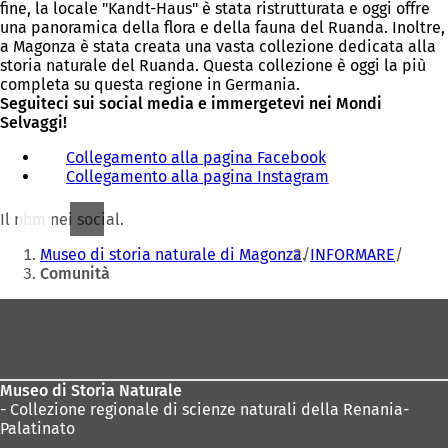
fine, la locale "Kandt-Haus" è stata ristrutturata e oggi offre
una panoramica della flora e della fauna del Ruanda. Inoltre,
a Magonza è stata creata una vasta collezione dedicata alla
storia naturale del Ruanda. Questa collezione è oggi la più
completa su questa regione in Germania.
Seguiteci sui social media e immergetevi nei Mondi
Selvaggi!
Collegamento alla pagina Facebook
(
Collegamento alla pagina Instagram
S
(
i
S
a
i
Il nhm nei social.
p
a
Siete
r
p
Museo di storia naturale di Magonza
INFORMARE
qui:
e
r
Comunità
i
e
Area
n
i
u
n
dei
n
u
piedi
a
n
n
a
Museo di Storia Naturale
u
n
- Collezione regionale di scienze naturali della Renania-
o
u
Palatinato
v
o