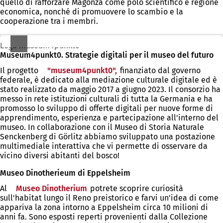
quello di rafforzare Magonza come polo scientifico e regione
una
economica, nonché di promuovere lo scambio e la
nuova
cooperazione tra i membri.
scheda)
Logo museum4punkt0
Museum4punkt0. Strategie digitali per il museo del futuro
Il progetto
"museum4punkt0",
(Si
finanziato dal governo
federale, è dedicato alla mediazione culturale digitale ed è
apre
stato realizzato da maggio 2017 a giugno 2023. Il consorzio ha
in
messo in rete istituzioni culturali di tutta la Germania e ha
una
promosso lo sviluppo di offerte digitali per nuove forme di
nuova
apprendimento, esperienza e partecipazione all'interno del
scheda)
museo. In collaborazione con il Museo di Storia Naturale
Senckenberg di Görlitz abbiamo sviluppato una postazione
multimediale interattiva che vi permette di osservare da
vicino diversi abitanti del bosco!
Museo Dinotherieum di Eppelsheim
Al
Museo Dinotherium
(Si
potrete scoprire curiosità
sull'habitat lungo il Reno preistorico e farvi un'idea di come
apre
appariva la zona intorno a Eppelsheim circa 10 milioni di
in
anni fa. Sono esposti reperti provenienti dalla Collezione
una