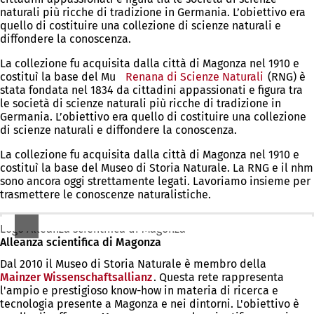
naturali più ricche di tradizione in Germania. L’obiettivo era
in
quello di costituire una collezione di scienze naturali e
una
diffondere la conoscenza.
nuova
scheda)
La collezione fu acquisita dalla città di Magonza nel 1910 e
costituì la base del Mu
Renana di Scienze Naturali
(Si
(RNG) è
stata fondata nel 1834 da cittadini appassionati e figura tra
apre
le società di scienze naturali più ricche di tradizione in
in
Germania. L’obiettivo era quello di costituire una collezione
una
di scienze naturali e diffondere la conoscenza.
nuova
scheda)
La collezione fu acquisita dalla città di Magonza nel 1910 e
costituì la base del Museo di Storia Naturale. La RNG e il nhm
sono ancora oggi strettamente legati. Lavoriamo insieme per
trasmettere le conoscenze naturalistiche.
Logo Alleanza scientifica di Magonza
Alleanza scientifica di Magonza
Dal 2010 il Museo di Storia Naturale è membro della
Mainzer Wissenschaftsallianz
(Si
. Questa rete rappresenta
l'ampio e prestigioso know-how in materia di ricerca e
apre
tecnologia presente a Magonza e nei dintorni. L'obiettivo è
in