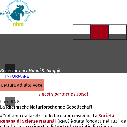
Alla
pagina
Vai al contenuto
iniziale
Benvenuti nei Mondi Selvaggi!
INFORMARE
lettura ad alta voce
I nostri partner e i social
Logo RNG.
La Rheinische Naturforschende Gesellschaft
«Ci diamo da fare!» – e lo facciamo insieme. La
Società
Renana di Scienze Naturali
(Si
(RNG) è stata fondata nel 1834 da
cittadini appassionati e figura tra le società di scienze
apre