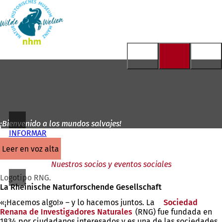
A
la
Saltar al contenido
página
de
inicio
¡Bienvenido a los mundos salvajes!
INFORMAR
leer en voz alta
Nuestros socios y eventos sociales
Logotipo RNG.
La Rheinische Naturforschende Gesellschaft
«¡Hacemos algo!» – y lo hacemos juntos. La
Sociedad
Renana de Investigadores Naturales
(Se
(RNG) fue fundada en
1834 por ciudadanos interesados y es una de las sociedades
abre