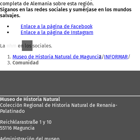
completa de Alemania sobre esta región.
Síganos en las redes sociales y sumérjase en los mundos
salvajes.
Enlace a la página de Facebook
(
Enlace a la página de Instagram
S
(
e
S
a
e
La nhm en los sociales.
b
a
Estás
r
b
Museo de Historia Natural de Maguncia
INFORMAR
aquí:
e
r
Comunidad
e
e
Zona
n
e
u
n
de
n
u
los
a
n
n
a
Museo de Historia Natural
pies
u
n
Colección Regional de Historia Natural de Renania-
e
u
Palatinado
v
e
a
v
Reichklarastraße 1 y 10
p
a
55116 Maguncia
e
p
Administración del museo
s
e