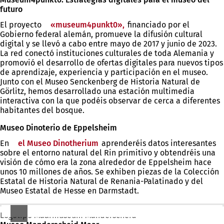
futuro
El proyecto
«museum4punkt0»,
(Se
financiado por el
Gobierno federal alemán, promueve la difusión cultural
abre
digital y se llevó a cabo entre mayo de 2017 y junio de 2023.
en
La red conectó instituciones culturales de toda Alemania y
una
promovió el desarrollo de ofertas digitales para nuevos tipos
nueva
de aprendizaje, experiencia y participación en el museo.
pestaña)
Junto con el Museo Senckenberg de Historia Natural de
Görlitz, hemos desarrollado una estación multimedia
interactiva con la que podéis observar de cerca a diferentes
habitantes del bosque.
Museo Dinoterio de Eppelsheim
En
el Museo Dinotherium
(Se
aprenderéis datos interesantes
sobre el entorno natural del Rin primitivo y obtendréis una
abre
visión de cómo era la zona alrededor de Eppelsheim hace
en
unos 10 millones de años. Se exhiben piezas de la Colección
una
Estatal de Historia Natural de Renania-Palatinado y del
nueva
Museo Estatal de Hesse en Darmstadt.
pestaña)
Logotipo Maarmuseum Manderscheid