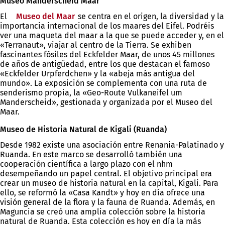
Museo Manderscheid Maar
El
Museo del Maar
(Se
se centra en el origen, la diversidad y la
importancia internacional de los maares del Eifel. Podréis
abre
ver una maqueta del maar a la que se puede acceder y, en el
en
«Terranaut», viajar al centro de la Tierra. Se exhiben
una
fascinantes fósiles del Eckfelder Maar, de unos 45 millones
nueva
de años de antigüedad, entre los que destacan el famoso
pestaña)
«Eckfelder Urpferdchen» y la «abeja más antigua del
mundo». La exposición se complementa con una ruta de
senderismo propia, la «Geo-Route Vulkaneifel um
Manderscheid», gestionada y organizada por el Museo del
Maar.
Museo de Historia Natural de Kigali (Ruanda)
Desde 1982 existe una asociación entre Renania-Palatinado y
Ruanda. En este marco se desarrolló también una
cooperación científica a largo plazo con el nhm
desempeñando un papel central. El objetivo principal era
crear un museo de historia natural en la capital, Kigali. Para
ello, se reformó la «Casa Kandt» y hoy en día ofrece una
visión general de la flora y la fauna de Ruanda. Además, en
Maguncia se creó una amplia colección sobre la historia
natural de Ruanda. Esta colección es hoy en día la más