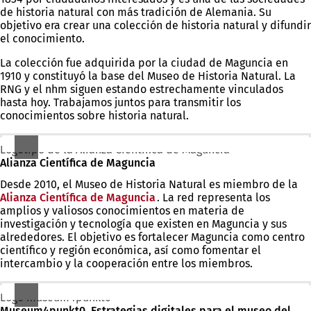
de historia natural con más tradición de Alemania. Su
en
objetivo era crear una colección de historia natural y difundir
una
el conocimiento.
nueva
pestaña)
La colección fue adquirida por la ciudad de Maguncia en
1910 y constituyó la base del Museo de Historia Natural. La
RNG y el nhm siguen estando estrechamente vinculados
hasta hoy. Trabajamos juntos para transmitir los
conocimientos sobre historia natural.
Logotipo de la Alianza Científica de Maguncia
Alianza Científica de Maguncia
Desde 2010, el Museo de Historia Natural es miembro de la
Alianza Científica de Maguncia
(Se
. La red representa los
amplios y valiosos conocimientos en materia de
abre
investigación y tecnología que existen en Maguncia y sus
en
alrededores. El objetivo es fortalecer Maguncia como centro
una
científico y región económica, así como fomentar el
nueva
intercambio y la cooperación entre los miembros.
pestaña)
Logo museum4punkt0
Museum4punkt0. Estrategias digitales para el museo del