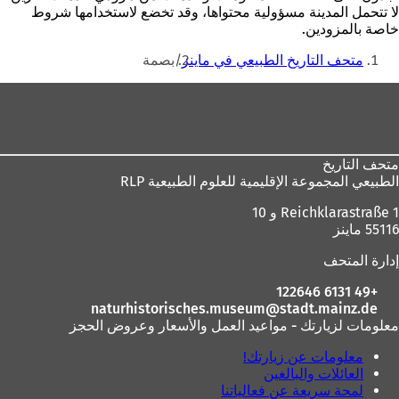
لا تتحمل المدينة مسؤولية محتواها، وقد تخضع لاستخدامها شروط
خاصة بالمزودين.
أنت
متحف التاريخ الطبيعي في ماينز
بصمة
هنا
منطقة
القدم
متحف التاريخ
الطبيعي
المجموعة الإقليمية للعلوم الطبيعية RLP
Reichklarastraße 1 و 10
55116 ماينز
إدارة المتحف
+49 6131 122646
naturhistorisches.museum
stadt.mainz
de
معلومات لزيارتك - مواعيد العمل والأسعار وعروض الحجز
معلومات عن زيارتك!
العائلات والبالغين
لمحة سريعة عن فعالياتنا