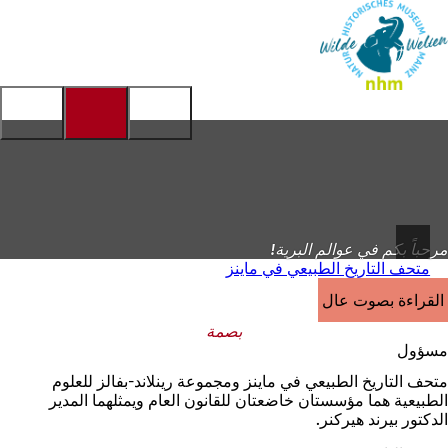
إلى
الصفحة
الانتقال إلى المحتوى
الرئيسية
مرحباً بكم في عوالم البرية!
متحف التاريخ الطبيعي في ماينز
القراءة بصوت عالٍ
بصمة
مسؤول
متحف التاريخ الطبيعي في ماينز ومجموعة رينلاند-بفالز للعلوم
الطبيعية هما مؤسستان خاضعتان للقانون العام ويمثلهما المدير
الدكتور بيرند هيركنر.