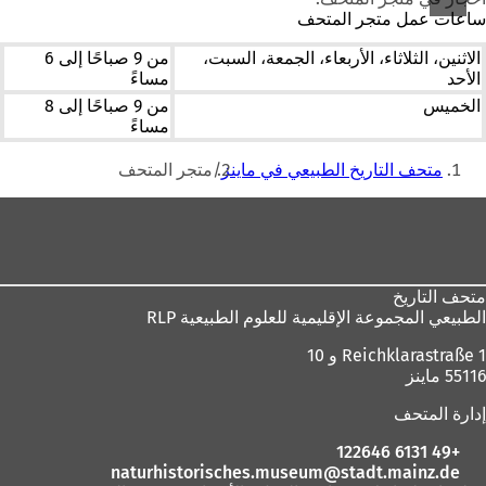
ساعات عمل متجر المتحف
الاثنين، الثلاثاء، الأربعاء، الجمعة، السبت،
من 9 صباحًا إلى 6
الأحد
مساءً
الخميس
من 9 صباحًا إلى 8
مساءً
أنت
متحف التاريخ الطبيعي في ماينز
متجر المتحف
هنا
منطقة
القدم
متحف التاريخ
الطبيعي
المجموعة الإقليمية للعلوم الطبيعية RLP
Reichklarastraße 1 و 10
55116 ماينز
إدارة المتحف
+49 6131 122646
naturhistorisches.museum
stadt.mainz
de