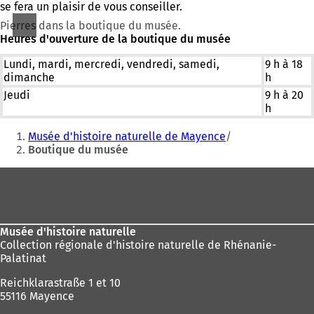
se fera un plaisir de vous conseiller.
Pierres dans la boutique du musée.
Heures d'ouverture de la boutique du musée
Lundi, mardi, mercredi, vendredi, samedi,
9 h à 18
dimanche
h
Jeudi
9 h à 20
h
Vous
Musée d'histoire naturelle de Mayence
êtes
Boutique du musée
ici
Pied
:
de
page
Musée d'histoire naturelle
Collection régionale d'histoire naturelle de Rhénanie-
Palatinat
Reichklarastraße 1 et 10
55116 Mayence