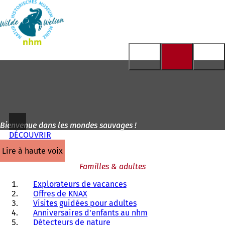
Vers
la
Accéder au contenu
page
d'accueil
Bienvenue dans les mondes sauvages !
DÉCOUVRIR
lire à haute voix
Familles & adultes
Explorateurs de vacances
Offres de KNAX
Visites guidées pour adultes
Anniversaires d'enfants au nhm
Détecteurs de nature