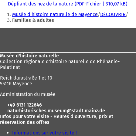
Dépliant des nez de la nature
PDF
-Fichier
310,07 kB
Vous
Musée d'histoire naturelle de Mayence
DÉCOUVRIR
êtes
Familles & adultes
ici
Pied
:
de
page
Musée d'histoire naturelle
Collection régionale d'histoire naturelle de Rhénanie-
Palatinat
Reichklarastraße 1 et 10
55116 Mayence
Administration du musée
+49 6131 122646
naturhistorisches.museum
stadt.mainz
de
Infos pour votre visite - Heures d'ouverture, prix et
réservation des offres
Informations sur votre visite !