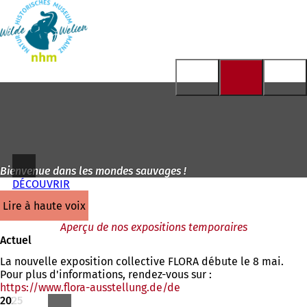
Vers
la
Accéder au contenu
page
d'accueil
Bienvenue dans les mondes sauvages !
DÉCOUVRIR
lire à haute voix
Aperçu de nos expositions temporaires
Actuel
La nouvelle exposition collective FLORA débute le 8 mai.
Pour plus d'informations, rendez-vous sur :
https://www.flora-ausstellung.de/de
(S'ouvre
2025
dans