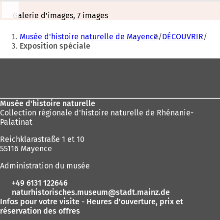
Galerie d'images, 7 images
Vous
Musée d'histoire naturelle de Mayence
DÉCOUVRIR
êtes
Exposition spéciale
ici
Pied
:
de
page
Musée d'histoire naturelle
Collection régionale d'histoire naturelle de Rhénanie-
Palatinat
Reichklarastraße 1 et 10
55116 Mayence
Administration du musée
+49 6131 122646
naturhistorisches.museum
stadt.mainz
de
Infos pour votre visite - Heures d'ouverture, prix et
réservation des offres