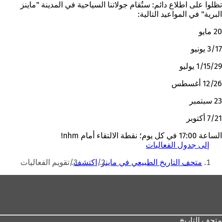
تظلوا على اطلاع دائم: ستُقام جولاتنا السياحية في المدينة "ماينز
البرية" في المواعيد التالية:
20 مايو
3/17 يونيو
1/15/29 يوليو
12/26 أغسطس
23 سبتمبر
7/21 أكتوبر
الساعة 17:00 في كل يوم؛ نقطة الالتقاء أمام nhm!
إلى جدول الفعاليات
(
أنت
ي
متحف التاريخ الطبيعي في ماينز
اكتشف
تقويم الفعاليات
ف
هنا
ت
منطقة
ح
ف
القدم
ي
ع
ل
متحف التاريخ