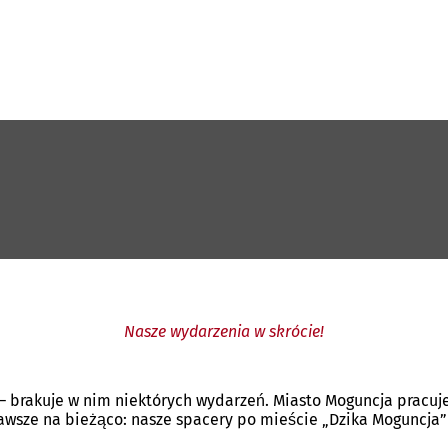
Nasze wydarzenia w skrócie!
 – brakuje w nim niektórych wydarzeń. Miasto Moguncja pracu
 zawsze na bieżąco: nasze spacery po mieście „Dzika Moguncj