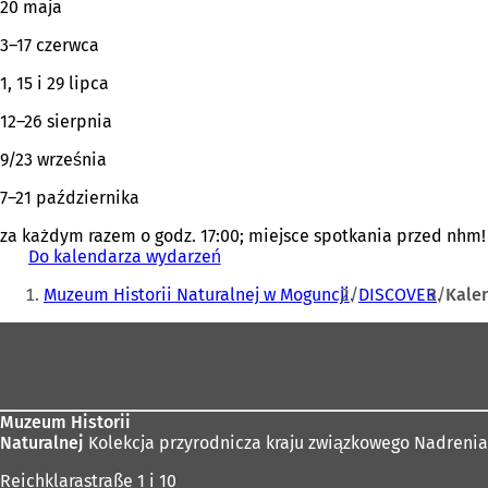
20 maja
3–17 czerwca
1, 15 i 29 lipca
12–26 sierpnia
9/23 września
7–21 października
za każdym razem o godz. 17:00; miejsce spotkania przed nhm!
Do kalendarza wydarzeń
(
Jesteś
O
Muzeum Historii Naturalnej w Moguncji
DISCOVER
Kale
t
tutaj:
w
Obszar
i
e
stóp
r
a
s
Muzeum Historii
i
Naturalnej
Kolekcja przyrodnicza kraju związkowego Nadrenia
ę
Reichklarastraße 1 i 10
w