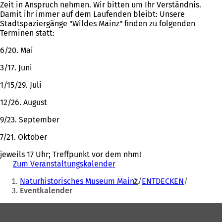
Zeit in Anspruch nehmen. Wir bitten um Ihr Verständnis.
Damit ihr immer auf dem Laufenden bleibt: Unsere
Stadtspaziergänge "Wildes Mainz" finden zu folgenden
Terminen statt:
6/20. Mai
3/17. Juni
1/15/29. Juli
12/26. August
9/23. September
7/21. Oktober
jeweils 17 Uhr; Treffpunkt vor dem nhm!
Zum Veranstaltungskalender
(
Sie
Ö
Naturhistorisches Museum Mainz
ENTDECKEN
f
befinden
Eventkalender
f
sich
n
Fußbereich
e
hier:
t