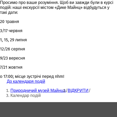
Просимо про ваше розуміння. Щоб ви завжди були в курсі
подій: наші екскурсії містом «Дике Майнц» відбудуться у
такі дати:
20 травня
3/17 червня
1, 15, 29 липня
12/26 серпня
9/23 вересня
7/21 жовтня
о 17:00; місце зустрічі перед nhm!
До календаря подій
(
Ти
В
Природничий музей Майнца
ВІДКРИТИ
і
тут:
Календар подій
д
к
Зона
р
и
для
в