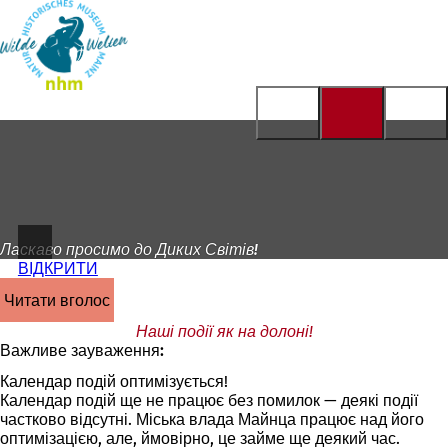
На
головну
Перейти до змісту
сторінку
Ласкаво просимо до Диких Світів!
ВІДКРИТИ
читати вголос
Наші події як на долоні!
Важливе зауваження:
Календар подій оптимізується!
Календар подій ще не працює без помилок — деякі події
частково відсутні. Міська влада Майнца працює над його
оптимізацією, але, ймовірно, це займе ще деякий час.