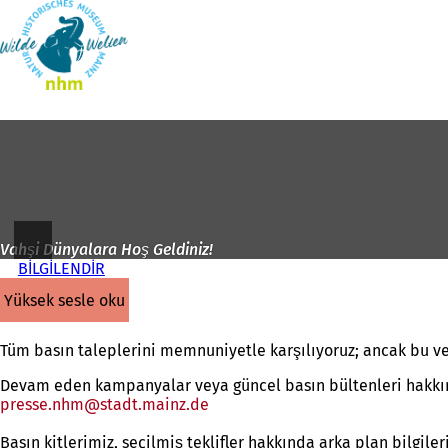
Ana
sayfaya
İçeriğe atla
Vahşi Dünyalara Hoş Geldiniz!
BİLGİLENDİR
yüksek sesle oku
Tüm basın taleplerini memnuniyetle karşılıyoruz; ancak bu ve
Devam eden kampanyalar veya güncel basın bültenleri hakkınd
presse.nhm
stadt.mainz
de
Basın kitlerimiz, seçilmiş teklifler hakkında arka plan bilgile