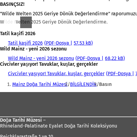
BASINÇSIZ!
"Wilde Welten 2025 Geriye Dönük Değerlendirme" raporumuzu 
Wilde Welten 2025 Geriye Dönük Değerlendirme.
Tatil kaşifi 2026
Tatil kaşifi 2026
PDF
-Dosya
57,53 kB
Wild Mainz - yeni 2026 sezonu
Wild Mainz - yeni 2026 sezonu
PDF
-Dosya
68,22 kB
Civcivler yaşıyor! Tavuklar, kuşlar, gerçekler
Civcivler yaşıyor! Tavuklar, kuşlar, gerçekler
PDF
-Dosya
Buradasınız:
Mainz Doğa Tarihi Müzesi
BİLGİLENDİR
Basın
Ayak
bölgesi
Doğa Tarihi Müzesi
–
Rhineland-Palatinate Eyalet Doğa Tarihi Koleksiyonu
Reichklarastraße 1 ve 10