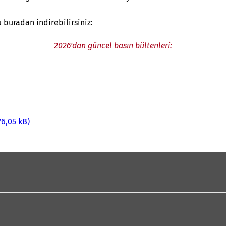
buradan indirebilirsiniz:
2026'dan güncel basın bültenleri:
76,05 kB