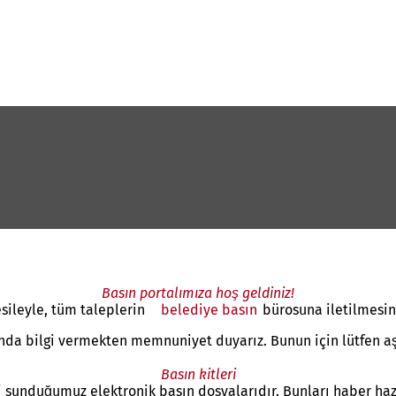
Basın portalımıza hoş geldiniz!
sileyle, tüm taleplerin
belediye basın
bürosuna iletilmesini
a bilgi vermekten memnuniyet duyarız. Bunun için lütfen aşağ
Basın kitleri
ri sunduğumuz elektronik basın dosyalarıdır. Bunları haber hazı