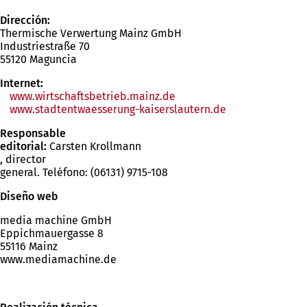
Dirección:
Thermische Verwertung Mainz GmbH
Industriestraße 70
55120 Maguncia
Internet:
www.wirtschaftsbetrieb.mainz.de
(Se
www.stadtentwaesserung-kaiserslautern.de
abre
(Se
en
abre
Responsable
una
en
editorial:
Carsten Krollmann
nueva
una
, director
pestaña)
nueva
general. Teléfono: (06131) 9715-108
pestaña)
Diseño web
media machine GmbH
Eppichmauergasse 8
55116 Mainz
www.mediamachine.de