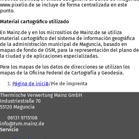
www.pixelio.de se incluye de forma centralizada en este
punto.
Material cartográfico utilizado
En Mainz.de y en los micrositios de Mainz.de se utiliza
material cartográfico del sistema de información geográfica
de la administración municipal de Maguncia, basado en
mapas de fondo de OSM, para la representación del plano de
la ciudad y de aplicaciones especializadas.
Para los mapas de los datos de direcciones se utilizan los
mapas de la Oficina Federal de Cartografía y Geodesia.
Estás
Página de inicio
Pie de imprenta
aquí:
Zona
Thermische Verwertung Mainz GmbH
Industriestraße 70
de
55120 Maguncia
los
06131 9715108
pies
info
tvm.mainz
de
Servicio